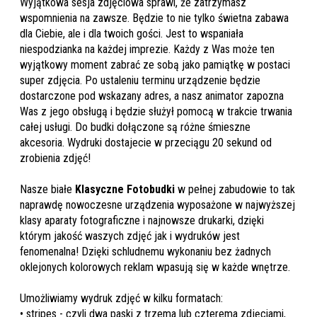
Wyjątkowa sesja zdjęciowa sprawi, że zatrzymasz
wspomnienia na zawsze. Będzie to nie tylko świetna zabawa
dla Ciebie, ale i dla twoich gości. Jest to wspaniała
niespodzianka na każdej imprezie. Każdy z Was może ten
wyjątkowy moment zabrać ze sobą jako pamiątkę w postaci
super zdjęcia. Po ustaleniu terminu urządzenie będzie
dostarczone pod wskazany adres, a nasz animator zapozna
Was z jego obsługą i będzie służył pomocą w trakcie trwania
całej usługi. Do budki dołączone są różne śmieszne
akcesoria. Wydruki dostajecie w przeciągu 20 sekund od
zrobienia zdjęć!
Nasze białe
Klasyczne Fotobudki
w pełnej zabudowie to tak
naprawdę nowoczesne urządzenia wyposażone w najwyższej
klasy aparaty fotograficzne i najnowsze drukarki, dzięki
którym jakość waszych zdjęć jak i wydruków jest
fenomenalna! Dzięki schludnemu wykonaniu bez żadnych
oklejonych kolorowych reklam wpasują się w każde wnętrze.
Umożliwiamy wydruk zdjęć w kilku formatach:
• stripes - czyli dwa paski z trzema lub czterema zdjęciami,