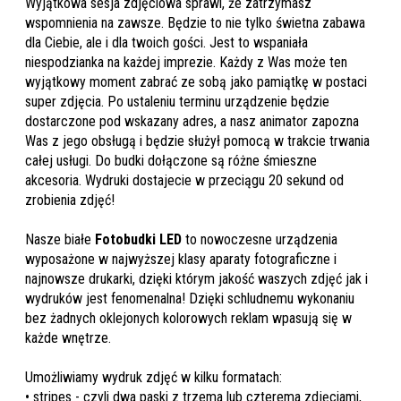
Wyjątkowa sesja zdjęciowa sprawi, że zatrzymasz
wspomnienia na zawsze. Będzie to nie tylko świetna zabawa
dla Ciebie, ale i dla twoich gości. Jest to wspaniała
niespodzianka na każdej imprezie. Każdy z Was może ten
wyjątkowy moment zabrać ze sobą jako pamiątkę w postaci
super zdjęcia. Po ustaleniu terminu urządzenie będzie
dostarczone pod wskazany adres, a nasz animator zapozna
Was z jego obsługą i będzie służył pomocą w trakcie trwania
całej usługi. Do budki dołączone są różne śmieszne
akcesoria. Wydruki dostajecie w przeciągu 20 sekund od
zrobienia zdjęć!
Nasze białe
Fotobudki LED
to nowoczesne urządzenia
wyposażone w najwyższej klasy aparaty fotograficzne i
najnowsze drukarki, dzięki którym jakość waszych zdjęć jak i
wydruków jest fenomenalna! Dzięki schludnemu wykonaniu
bez żadnych oklejonych kolorowych reklam wpasują się w
każde wnętrze.
Umożliwiamy wydruk zdjęć w kilku formatach:
• stripes - czyli dwa paski z trzema lub czterema zdjęciami,